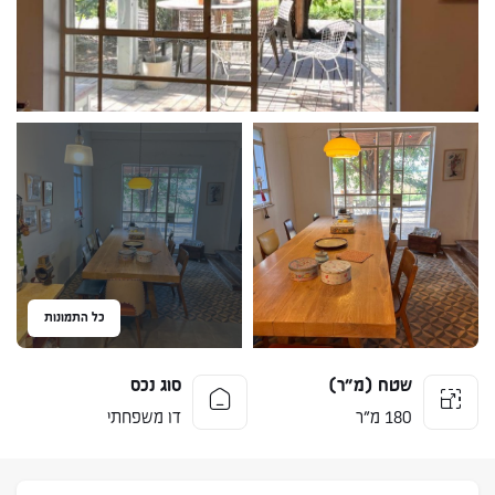
כל התמונות
שטח (מ״ר)
סוג נכס
180 מ״ר
דו משפחתי