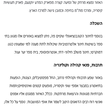
האזור נמצא מרחק של נסיעה קצרה מפארק המדע יוקנעם, פארק תעשיות
קיסריה, ומרכז מת"מ בחיפה וכמובן גישה למרכז הארץ.
השכלה
בנוסף לחינוך הקונבנציאונלי שקיים פה, ניתן למצוא באזורים אלו מגוון בתי
ספר בשיטות חינוך אלטרנטיביות שיכולות לתת מענה למי שמעונין כגון:
דמוקרטי, חינוך משלב חילוני-דתי, אנטרופוסופי, בית ספר יער ועוד.
תרבות, פנאי קהילה וקולינריה
באזור שפע תרבותי וקהילתי נרחב, החל מפסטיבלים, הצגות, הופעות
בתיאטרון במבצר אמפי שוני וקיסריה, מופעים קטנים ואינטימיים,יוזמות
חברתיות מגוונות והרצאות מרתקות. ככלל, האיזור ממגנט אליו אמנים
ואנשי רוח רבים הדואגים היטב לשמר את אופי המושבות. נוסף על כל אלו,