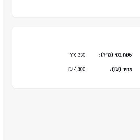
שטח בנוי (מ״ר):
330 מ״ר
מחיר (₪):
4,800
₪