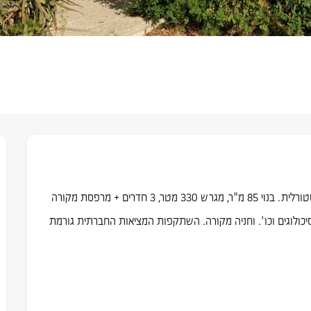
להשכרה 'בית סבתא' של פעם, עם אופי בגבעת עדה הפסטורלית. בנוי 85 מ"ר, מגרש 330 מטר, 3 חדרים + מרפסת מקורה
יכולוגים וכו'. וחניה מקורה. השתקפות המציאות החברתית גורמת