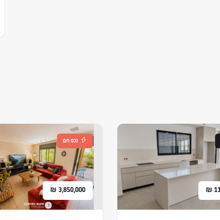
נכס חם
₪
3,850,000
₪
1