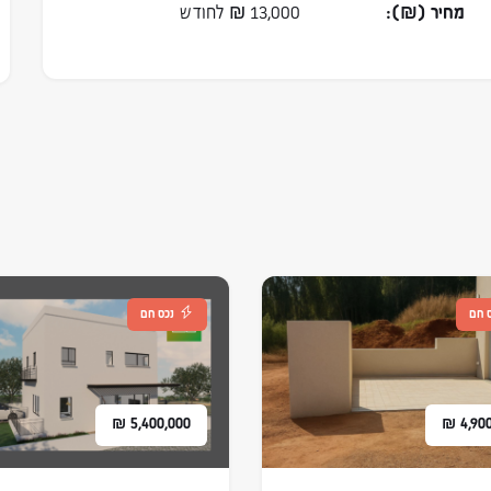
מחיר (₪):
13,000
₪
לחודש
 חם
נכס חם
₪
5,400,000
₪
4,90