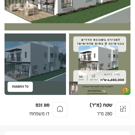
כל התמונות
שטח (מ״ר)
סוג נכס
280 מ״ר
דו משפחתי