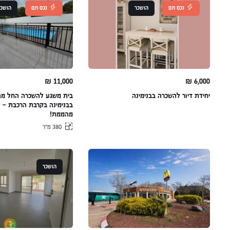
נכס חם
הושכר
נכס חם
הושכר
₪
11,000
₪
6,000
יחידת דיור להשכרה בבנימינה
בבנימינה בקרבת הרכבת – 
מהממת!
380 מ״ר
הושכר