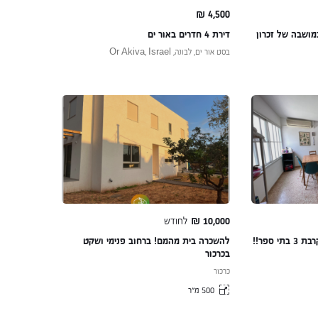
₪
4,500
ושבה של זכרון
דירת 4 חדרים באור ים
בסט אור ים, לבונה, Or Akiva, Israel
10,000
₪
לחודש
להשכרה במערב בנימינה בקרבת 3 בתי ספר!!
להשכרה בית מהמם! ברחוב פנימי ושקט
בכרכור
כרכור
500 מ״ר