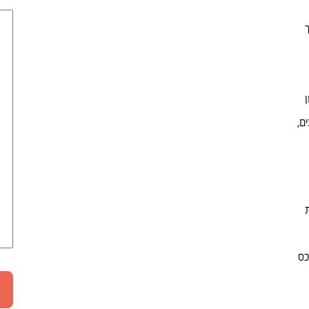
ם,
כס