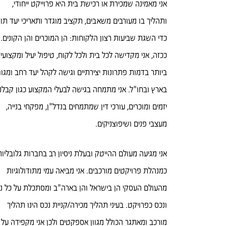
אני מאמינה שמכירת או רכישת בית היא פרוייקט ייחודי,
ותהליך בו מעורבים משאבים, תקציב מוגדר ותאריכי יעד תוך
כדי השגת שביעות רצון הלקוחות: הן המוכרים והן הקונים.
ככזה, אני מקדישה לכל בית ולכל לקוח, טיפול יעיל ומקצועי
ביותר בדמות פתרונות יצירתיים וגישה לקהל יעד רחב ומגוון
בארץ ובחו"ל. אני מתמחה בגישה לבעלי המקצוע כגון קבלני
יזמים ומוכרים, עורכי דין שמתמחים בנדל"ן, מפקחי בנייה,
מעצבי פנים ושיפוצניקים.
אני מגיעה מעולם ההייטק ובעלת ניסיון רב בחברות גלובליות
כמנהלת פרויקטים מורכבים. אני מביאה עמי מתודולוגיות
מהעולם העסקי הן בישראל והן בארה"ב ומסתכלת על כל נ
ונכס כפרויקט. בעיני תהליך מכירה/קניית נכס הינו תהליך
מורכב ומאתגר הכולל מגוון אספקטים ולכן אני מקפידה על